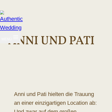
Zum
Inhalt
springen
ANNI UND PATI
MENÜ
Anni und Pati hielten die Trauung
an einer einzigartigen Location ab:
Und zwar auf dem großen